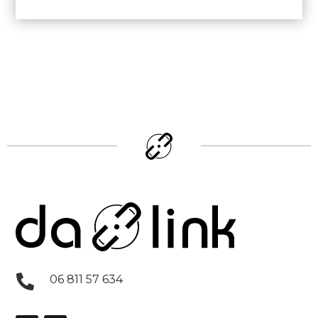

06 811 57 634