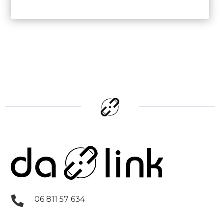

06 811 57 634