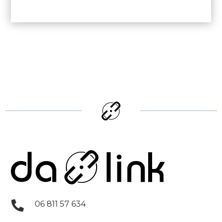

06 811 57 634