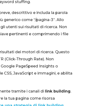
eyword stuffing.
breve, descrittivo e includa la parola
iù generico come “/pagina-3”. Allo
i utenti sui risultati di ricerca. Non
iave pertinenti e comprimendo i file
isultati dei motori di ricerca. Questo
TR (Click-Through Rate). Non
ome Google PageSpeed Insights o
le CSS, JavaScript e immagini, e abilita
ente tramite i canali di
link building
.
ere la tua pagina come risorsa
re una strategia di link building