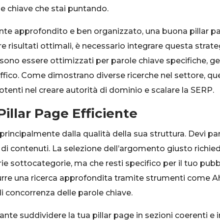
ole chiave che stai puntando.
nte approfondito e ben organizzato, una buona pillar page
re risultati ottimali, è necessario integrare questa strat
possono essere ottimizzati per parole chiave specifiche, 
raffico. Come dimostrano diverse ricerche nel settore, 
potenti nel creare autorità di dominio e scalare la SERP.
illar Page Efficiente
rincipalmente dalla qualità della sua struttura. Devi p
a di contenuti. La selezione dell’argomento giusto richied
e sottocategorie, ma che resti specifico per il tuo pub
durre una ricerca approfondita tramite strumenti come 
o di concorrenza delle parole chiave.
te suddividere la tua pillar page in sezioni coerenti e i