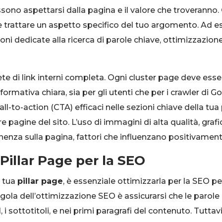
ossono aspettarsi dalla pagina e il valore che troverann
 e trattare un aspetto specifico del tuo argomento. Ad e
ioni dedicate alla ricerca di parole chiave, ottimizzazio
te di link interni completa. Ogni cluster page deve esser
ormativa chiara, sia per gli utenti che per i crawler di G
ll-to-action (CTA) efficaci nelle sezioni chiave della tua 
e pagine del sito. L’uso di immagini di alta qualità, graf
nza sulla pagina, fattori che influenzano positivamente
illar Page per la SEO
a tua
pillar page
, è essenziale ottimizzarla per la SEO p
egola dell’ottimizzazione SEO è assicurarsi che le parole 
1, i sottotitoli, e nei primi paragrafi del contenuto. Tutta