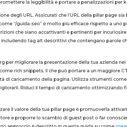
omettere la leggibilità e portare a penalizzazioni per k
ione degli URL. Assicurati che l’URL della pillar page sia 
come “/guida-seo” è molto più efficace rispetto a uno p
ioni che siano accattivanti e pertinenti per incuriosire gl
 includendo tag alt descrittivi che contengano parole ch
 per migliorare la presentazione della tua azienda nei r
 come rich snippets, il che può portare a un maggiore C
locità di caricamento della pagina. Utilizza strumenti c
gliorarli. Riduci il tempo di caricamento ottimizzando fi
re il valore della tua pillar page è promuoverla attivam
settore e proporre lo scambio di guest post o far conosc
sto approccio è descritto in questa guida su come
crea