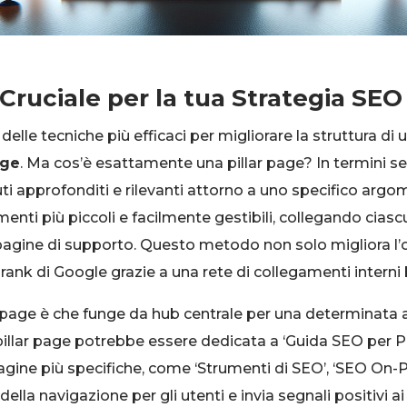
 Cruciale per la tua Strategia SEO
 delle tecniche più efficaci per migliorare la struttura d
age
. Ma cos’è esattamente una pillar page? In termini se
 approfonditi e rilevanti attorno a uno specifico argome
nti più piccoli e facilmente gestibili, collegando cia
pagine di supporto. Questo metodo non solo migliora l’o
il rank di Google grazie a una rete di collegamenti interni 
page è che funge da hub centrale per una determinata a
pillar page potrebbe essere dedicata a ‘Guida SEO per Pri
pagine più specifiche, come ‘Strumenti di SEO’, ‘SEO On-
lla navigazione per gli utenti e invia segnali positivi ai 