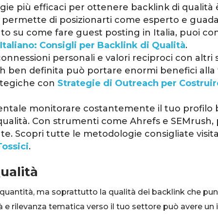
ie più efficaci per ottenere backlink di qualità è
re ti permette di posizionarti come esperto e gu
o su come fare guest posting in Italia, puoi co
Italiano: Consigli per Backlink di Qualità
.
connessioni personali e valori reciproci con altri s
h ben definita può portare enormi benefici alla 
rategiche con
Strategie di Outreach per Costruir
tale monitorare costantemente il tuo profilo b
a qualità. Con strumenti come Ahrefs e SEMrush, pu
e. Scopri tutte le metodologie consigliate visi
Tossici
.
ualità
 quantità, ma soprattutto la qualità dei backlink che pun
à e rilevanza tematica verso il tuo settore può avere u