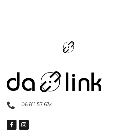

06 811 57 634