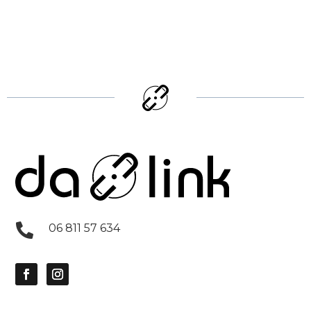

06 811 57 634