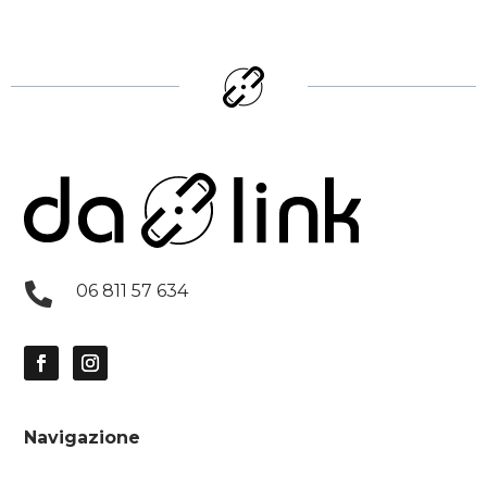

06 811 57 634
Navigazione