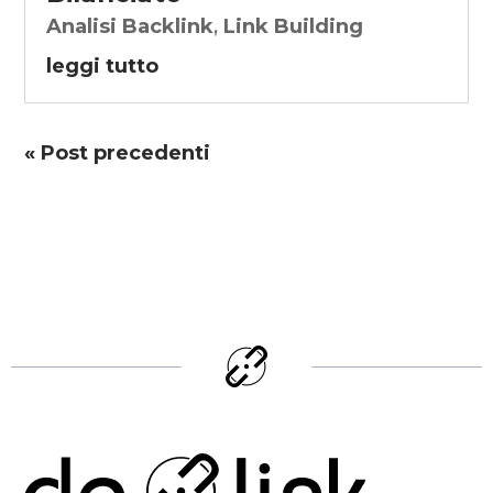
Analisi Backlink
,
Link Building
leggi tutto
« Post precedenti