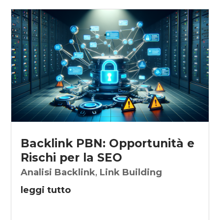
Backlink PBN: Opportunità e
Rischi per la SEO
Analisi Backlink
,
Link Building
leggi tutto