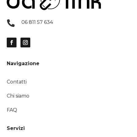

06 811 57 634
Navigazione
Contatti
Chi siamo
FAQ
Servizi