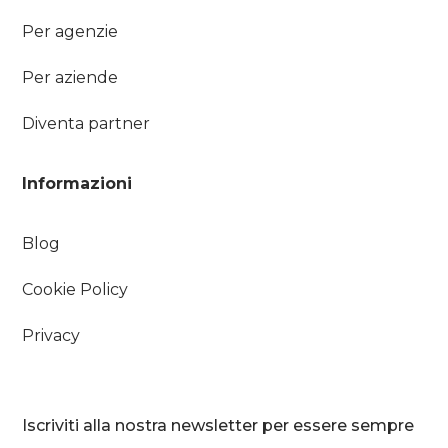
Per agenzie
Per aziende
Diventa partner
Informazioni
Blog
Cookie Policy
Privacy
Iscriviti alla nostra newsletter per essere sempre