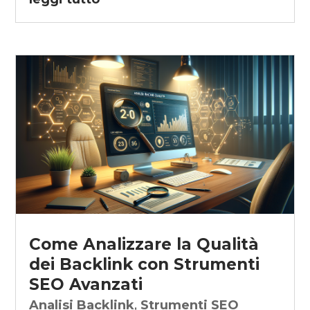
Come Analizzare la Qualità
dei Backlink con Strumenti
SEO Avanzati
Analisi Backlink
,
Strumenti SEO