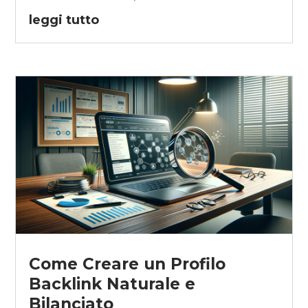
leggi tutto
Come Creare un Profilo
Backlink Naturale e
Bilanciato