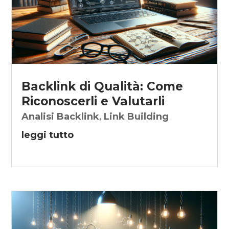
Backlink di Qualità: Come
Riconoscerli e Valutarli
Analisi Backlink
,
Link Building
leggi tutto