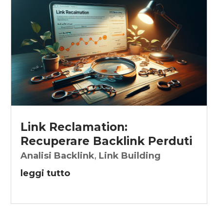
Link Reclamation:
Recuperare Backlink Perduti
Analisi Backlink
,
Link Building
leggi tutto