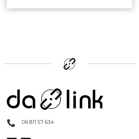

06 811 57 634