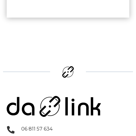

06 811 57 634