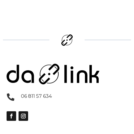

06 811 57 634